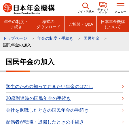
こ
チャット
の
サイト内検索
メニュー
ボット
ペ
年金の制度・
様式の
日本年金機構
ご相談・Q&A
手続き
ダウンロード
について
ー
ジ
トップページ
年金の制度・手続き
国民年金
の
国民年金の加入
先
本
頭
国民年金の加入
文
で
こ
す
こ
か
学生のための知っておきたい年金のはなし
ら
20歳到達時の国民年金の手続き
会社を退職したときの国民年金の手続き
配偶者が転職・退職したときの手続き