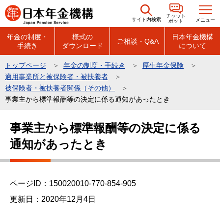
こ
チャット
の
サイト内検索
メニュー
ボット
ペ
年金の制度・
様式の
日本年金機構
ご相談・Q&A
手続き
ダウンロード
について
ー
ジ
トップページ
年金の制度・手続き
厚生年金保険
の
適用事業所と被保険者・被扶養者
先
被保険者・被扶養者関係（その他）
頭
事業主から標準報酬等の決定に係る通知があったとき
で
本
事業主から標準報酬等の決定に係る
す
文
通知があったとき
こ
こ
か
ら
ページID：150020010-770-854-905
更新日：2020年12月4日