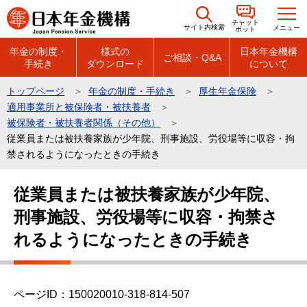
こ
チャット
の
サイト内検索
メニュー
ボット
ペ
年金の制度・
様式の
日本年金機構
ご相談・Q&A
手続き
ダウンロード
について
ー
ジ
トップページ
年金の制度・手続き
厚生年金保険
の
適用事業所と被保険者・被扶養者
先
被保険者・被扶養者関係（その他）
頭
従業員または被扶養家族が少年院、刑事施設、労役場等に収容・拘
禁されるようになったときの手続き
で
す
本
従業員または被扶養家族が少年院、
文
刑事施設、労役場等に収容・拘禁さ
こ
こ
れるようになったときの手続き
か
ら
ページID：150020010-318-814-507