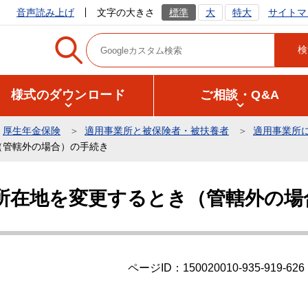
サイトマ
音声読み上げ
文字の大きさ
標準
大
特大
様式のダウンロード
ご相談・Q&A
厚生年金保険
適用事業所と被保険者・被扶養者
適用事業所
（管轄外の場合）の手続き
所在地を変更するとき（管轄外の場
ページID：150020010-935-919-626