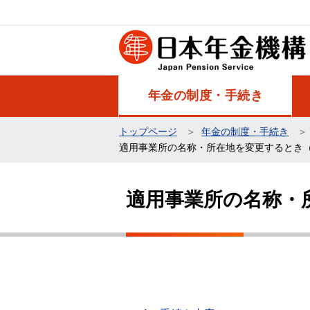
こ
の
ペ
ー
ジ
年金の制度・手続き
の
先
トップページ
年金の制度・手続き
頭
適用事業所の名称・所在地を変更するとき
で
本
す
文
適用事業所の名称・
こ
こ
か
ら