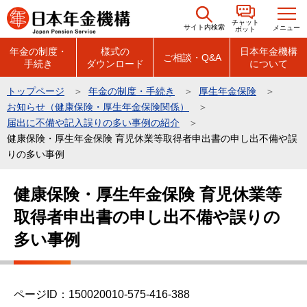
こ
チャット
の
サイト内検索
メニュー
ボット
ペ
年金の制度・
様式の
日本年金機構
ご相談・Q&A
手続き
ダウンロード
について
ー
ジ
トップページ
年金の制度・手続き
厚生年金保険
の
お知らせ（健康保険・厚生年金保険関係）
先
届出に不備や記入誤りの多い事例の紹介
頭
健康保険・厚生年金保険 育児休業等取得者申出書の申し出不備や誤
りの多い事例
で
す
本
健康保険・厚生年金保険 育児休業等
文
取得者申出書の申し出不備や誤りの
こ
こ
多い事例
か
ら
ページID：150020010-575-416-388