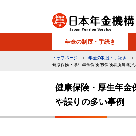
こ
の
ペ
ー
ジ
年金の制度・手続き
の
先
トップページ
年金の制度・手続き
頭
健康保険・厚生年金保険 被保険者所属選択
で
本
す
文
健康保険・厚生年金
こ
や誤りの多い事例
こ
か
ら