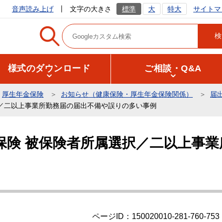
サイトマ
音声読み上げ
文字の大きさ
標準
大
特大
様式のダウンロード
ご相談・Q&A
厚生年金保険
お知らせ（健康保険・厚生年金保険関係）
届
／二以上事業所勤務届の届出不備や誤りの多い事例
保険 被保険者所属選択／二以上事業
ページID：150020010-281-760-753