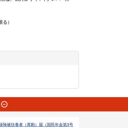
限る）
保険被扶養者（異動）届（国民年金第3号