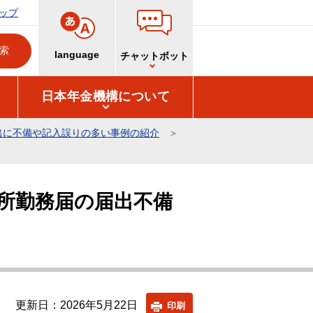
ップ
language
チャットボット
日本年金機構について
出に不備や記入誤りの多い事例の紹介
所勤務届の届出不備
更新日：2026年5月22日
印刷