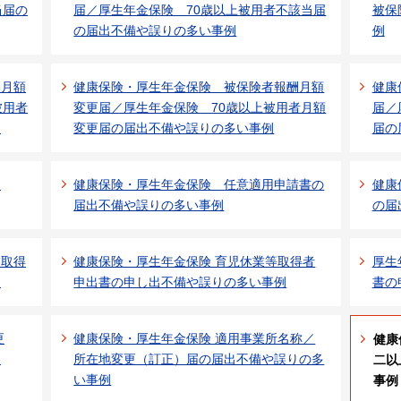
当届の
届／厚生年金保険 70歳以上被用者不該当届
被保
の届出不備や誤りの多い事例
例
酬月額
健康保険・厚生年金保険 被保険者報酬月額
健康
被用者
変更届／厚生年金保険 70歳以上被用者月額
届／
例
変更届の届出不備や誤りの多い事例
届の
例
健康保険・厚生年金保険 任意適用申請書の
健康
届出不備や誤りの多い事例
の届
業取得
健康保険・厚生年金保険 育児休業等取得者
厚生
例
申出書の申し出不備や誤りの多い事例
書の
更
健康保険・厚生年金保険 適用事業所名称／
健康
例
所在地変更（訂正）届の届出不備や誤りの多
二以
い事例
事例