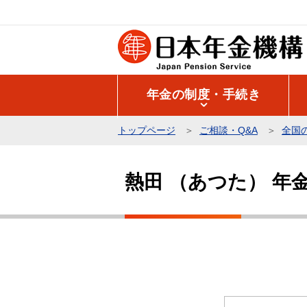
こ
の
ペ
ー
ジ
年金の制度・手続き
の
先
トップページ
ご相談・Q&A
全国
頭
本
で
文
す
熱田 （あつた） 年
こ
こ
か
ら