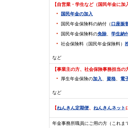
【自営業・学生など（国民年金に加
国民年金の加入
国民年金保険料の納付（
口座振
国民年金保険料の
免除
、
学生納
社会保険料（国民年金保険料）
など
【事業主の方、社会保険事務担当の
厚生年金保険の
加入
、
資格
、
電
など
【
ねんきん定期便
、
ねんきんネット
年金事務所職員にご用の方（これま