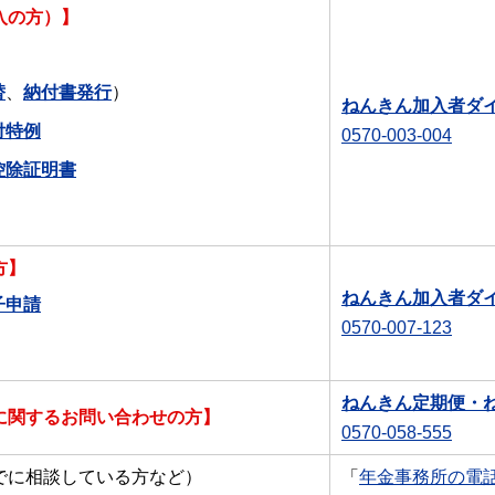
入の方）】
替
、
納付書発行
）
ねんきん加入者ダ
付特例
0570-003-004
控除証明書
方】
ねんきん加入者ダ
子申請
0570-007-123
ねんきん定期便・
に関するお問い合わせの方】
0570-058-555
でに相談している方など）
「
年金事務所の電