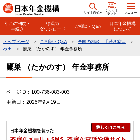
こ
チャット
の
サイト内検索
メニュー
ボット
ペ
年金の制度・
様式の
日本年金機構
ご相談・Q&A
手続き
ダウンロード
について
ー
ジ
トップページ
ご相談・Q&A
全国の相談・手続き窓口
の
秋田
鷹巣 （たかのす） 年金事務所
先
本
頭
鷹巣 （たかのす） 年金事務所
文
で
こ
す
こ
ページID：100-736-083-003
か
ら
更新日：2025年9月19日