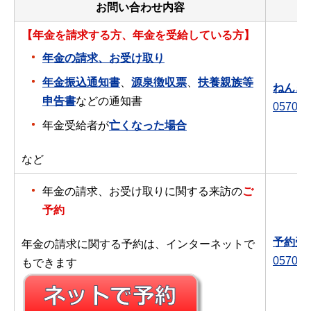
お問い合わせ内容
【年金を請求する方、年金を受給している方】
年金の請求、お受け取り
年金振込通知書
、
源泉徴収票
、
扶養親族等
ねんき
申告書
などの通知書
0570-0
年金受給者が
亡くなった場合
など
年金の請求、お受け取りに関する来訪の
ご
予約
予約受
年金の請求に関する予約は、インターネットで
0570-0
もできます