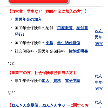
【自営業・学生など（国民年金に加入の方）】
国民年金の加入
国民年金保険料の納付（
口座振替
、
納付書
ねんき
発行
）
民年金
国民年金保険料の
免除
、
学生納付特例
0570-0
社会保険料（国民年金保険料）
控除証明書
など
【事業主の方、社会保険事務担当の方】
ねんき
厚生年金保険の
加入
、
資格
、
電子申請
生年金
0570-0
など
ねんき
【
ねんきん定期便
、
ねんきんネット
に関するお