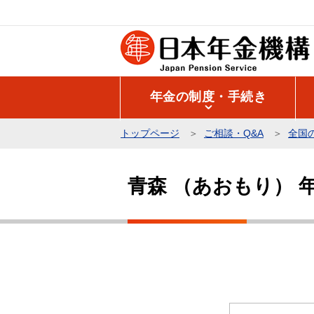
こ
の
ペ
ー
ジ
年金の制度・手続き
の
先
トップページ
ご相談・Q&A
全国
頭
本
で
文
す
青森 （あおもり） 
こ
こ
か
ら