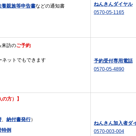
ねんきんダイヤル
扶養親族等申告書
などの通知書
0570-05-1165
る来訪の
ご予約
ーネットでもできます
予約受付専用電話
0570-05-4890
入の方）】
替
、
納付書発行
）
ねんきん加入者ダ
付特例
0570-003-004