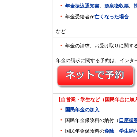
年金振込通知書
、
源泉徴収票
、
年金受給者が
亡くなった場合
など
年金の請求、お受け取りに関す
年金の請求に関する予約は、インタ
【自営業・学生など（国民年金に加
国民年金の加入
国民年金保険料の納付（
口座振
国民年金保険料の
免除
、
学生納