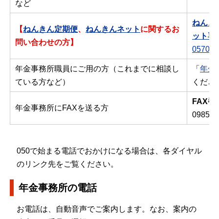
など
ねんき
【
ねんきん定期便
、
ねんきんネット
に関するお
ット専
問い合わせの方】
0570-0
年金事務所職員にご用の方（これまでに相談し
「
年金
ている方など）
くださ
FAX番
年金事務所にFAXを送る方
0985-5
050で始まる電話でおかけになる場合は、各ダイヤル
のリンク先をご覧ください。
年金事務所の電話
お電話は、自動音声でご案内します。なお、案内の