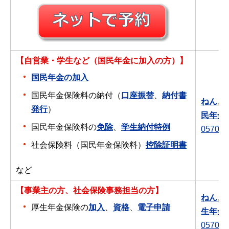
【自営業・学生など（国民年金に加入の方）】
国民年金の加入
国民年金保険料の納付（
口座振替
、
納付書
ねんき
発行
）
民年金
国民年金保険料の
免除
、
学生納付特例
0570-0
社会保険料（国民年金保険料）
控除証明書
など
【事業主の方、社会保険事務担当の方】
ねんき
厚生年金保険の
加入
、
資格
、
電子申請
生年金
0570-0