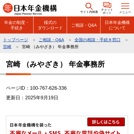
こ
チャット
の
サイト内検索
メニュー
ボット
ペ
年金の制度・
様式の
日本年金機構
ご相談・Q&A
手続き
ダウンロード
について
ー
ジ
トップページ
ご相談・Q&A
全国の相談・手続き窓口
の
宮崎
宮崎 （みやざき） 年金事務所
先
本
頭
宮崎 （みやざき） 年金事務所
文
で
こ
す
こ
ページID：100-767-626-336
か
ら
更新日：2025年9月19日