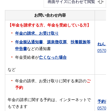
画面サイズに合わせて閲覧
お問い合わせ内容
【年金を請求する方、年金を受給している方】
年金の請求、お受け取り
年金振込通知書
、
源泉徴収票
、
扶養親族等
ねんき
申告書
などの通知書
0570-0
年金受給者が
亡くなった場合
など
年金の請求、お受け取りに関する来訪の
ご
予約
年金の請求に関する予約は、インターネットで
予約受
もできます
0570-0