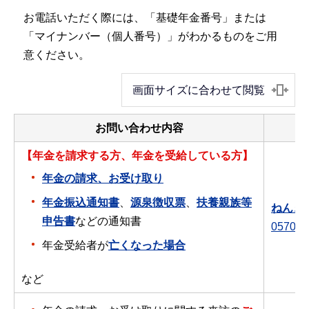
お電話いただく際には、「基礎年金番号」または
「マイナンバー（個人番号）」がわかるものをご用
意ください。
画面サイズに合わせて閲覧
お問い合わせ内容
【年金を請求する方、年金を受給している方】
年金の請求、お受け取り
年金振込通知書
、
源泉徴収票
、
扶養親族等
ねんき
申告書
などの通知書
0570-0
年金受給者が
亡くなった場合
など