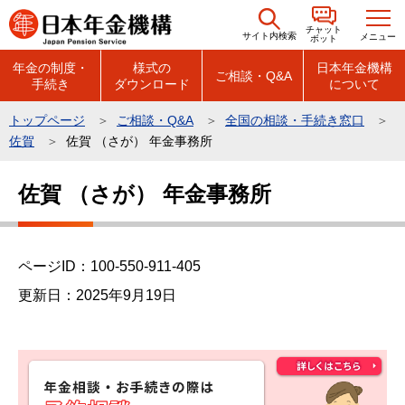
こ
チャット
の
サイト内検索
メニュー
ボット
ペ
年金の制度・
様式の
日本年金機構
ご相談・Q&A
手続き
ダウンロード
について
ー
ジ
トップページ
ご相談・Q&A
全国の相談・手続き窓口
の
佐賀
佐賀 （さが） 年金事務所
先
本
頭
佐賀 （さが） 年金事務所
文
で
こ
す
こ
ページID：100-550-911-405
か
ら
更新日：2025年9月19日