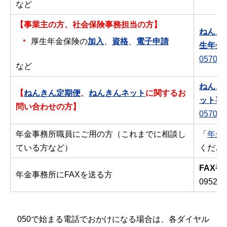
など
【事業主の方、社会保険事務担当の方】
ねんき
厚生年金保険の
加入
、
資格
、
電子申請
生年金
0570-0
など
ねんき
【
ねんきん定期便
、
ねんきんネット
に関するお
ット専
問い合わせの方】
0570-0
年金事務所職員にご用の方（これまでに相談し
「
年金
ている方など）
くださ
FAX番
年金事務所にFAXを送る方
0952-3
050で始まる電話でおかけになる場合は、各ダイヤル