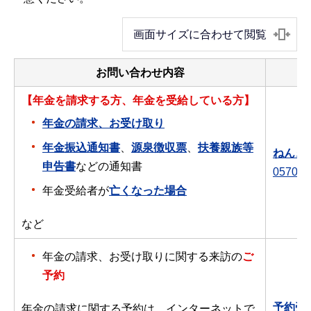
画面サイズに合わせて閲覧
お問い合わせ内容
【年金を請求する方、年金を受給している方】
年金の請求、お受け取り
年金振込通知書
、
源泉徴収票
、
扶養親族等
ねんき
申告書
などの通知書
0570-0
年金受給者が
亡くなった場合
など
年金の請求、お受け取りに関する来訪の
ご
予約
予約受
年金の請求に関する予約は、インターネットで