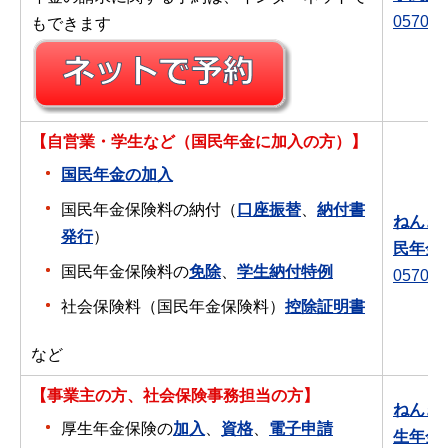
0570-0
もできます
【自営業・学生など（国民年金に加入の方）】
国民年金の加入
国民年金保険料の納付（
口座振替
、
納付書
ねんき
発行
）
民年金
国民年金保険料の
免除
、
学生納付特例
0570-0
社会保険料（国民年金保険料）
控除証明書
など
【事業主の方、社会保険事務担当の方】
ねんき
厚生年金保険の
加入
、
資格
、
電子申請
生年金