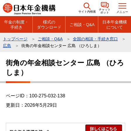
こ
チャット
の
サイト内検索
メニュー
ボット
ペ
年金の制度・
様式の
日本年金機構
ご相談・Q&A
手続き
ダウンロード
について
ー
ジ
トップページ
ご相談・Q&A
全国の相談・手続き窓口
の
広島
街角の年金相談センター 広島 （ひろしま）
先
本
頭
街角の年金相談センター 広島 （ひろ
文
で
しま）
こ
す
こ
か
ら
ページID：100-275-032-138
更新日：2026年5月29日