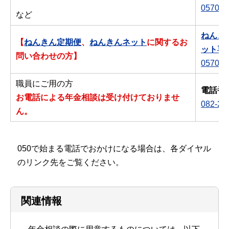
0570-0
など
ねんき
【
ねんきん定期便
、
ねんきんネット
に関するお
ット専
問い合わせの方】
0570-0
職員にご用の方
電話番
お電話による年金相談は受け付けておりませ
082-22
ん。
050で始まる電話でおかけになる場合は、各ダイヤル
のリンク先をご覧ください。
関連情報