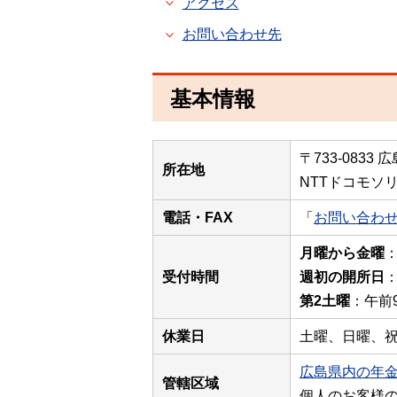
アクセス
お問い合わせ先
基本情報
〒733-0833
所在地
NTTドコモソ
電話・FAX
「
お問い合わ
月曜から金曜
：
受付時間
週初の開所日
：
第2土曜
：午前
休業日
土曜、日曜、祝
広島県内の年
管轄区域
個人のお客様