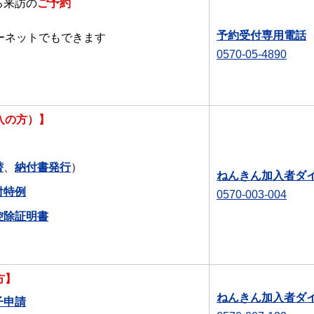
る来訪の
ご予約
予約受付専用電話
ーネットでもできます
0570-05-4890
入の方）】
替
、
納付書発行
）
ねんきん加入者ダ
付特例
0570-003-004
控除証明書
方】
ねんきん加入者ダ
子申請