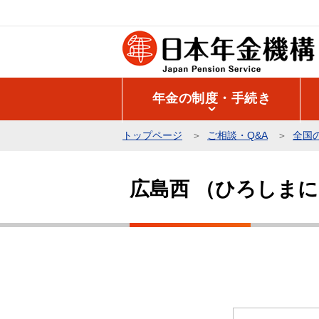
こ
の
ペ
ー
ジ
年金の制度・手続き
の
先
トップページ
ご相談・Q&A
全国
頭
本
で
文
す
広島西 （ひろしまに
こ
こ
か
ら