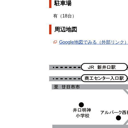
駐車場
有（18台）
周辺地図
Google地図でみる（外部リンク