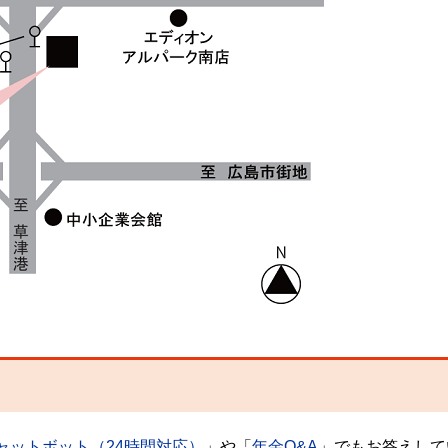
ャットボット（24時間対応）
」や「
年金Q&A
」でもお答えして