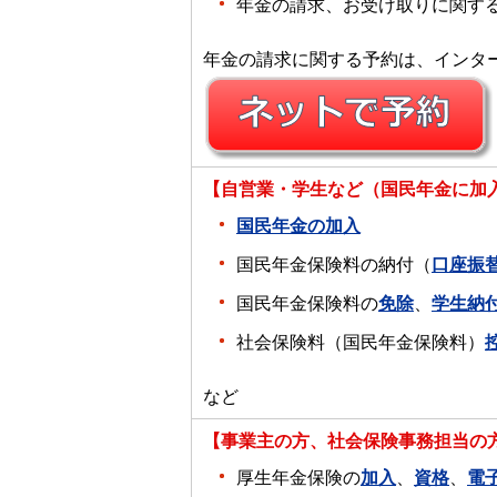
年金の請求、お受け取りに関す
年金の請求に関する予約は、インタ
【自営業・学生など（国民年金に加
国民年金の加入
国民年金保険料の納付（
口座振
国民年金保険料の
免除
、
学生納
社会保険料（国民年金保険料）
など
【事業主の方、社会保険事務担当の
厚生年金保険の
加入
、
資格
、
電