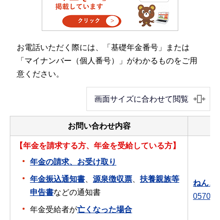
お電話いただく際には、「基礎年金番号」または
「マイナンバー（個人番号）」がわかるものをご用
意ください。
画面サイズに合わせて閲覧
お問い合わせ内容
【年金を請求する方、年金を受給している方】
年金の請求、お受け取り
年金振込通知書
、
源泉徴収票
、
扶養親族等
ねんき
申告書
などの通知書
0570-0
年金受給者が
亡くなった場合