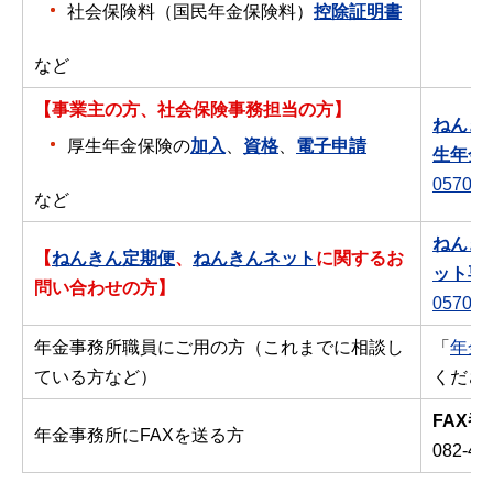
社会保険料（国民年金保険料）
控除証明書
など
【事業主の方、社会保険事務担当の方】
ねんき
厚生年金保険の
加入
、
資格
、
電子申請
生年金
0570-0
など
ねんき
【
ねんきん定期便
、
ねんきんネット
に関するお
ット専
問い合わせの方】
0570-0
年金事務所職員にご用の方（これまでに相談し
「
年金
ている方など）
くださ
FAX番
年金事務所にFAXを送る方
082-49