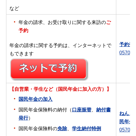
など
年金の請求、お受け取りに関する来訪の
ご
予約
予約受
年金の請求に関する予約は、インターネットで
0570-0
もできます
【自営業・学生など（国民年金に加入の方）】
国民年金の加入
国民年金保険料の納付（
口座振替
、
納付書
ねんき
発行
）
民年金
国民年金保険料の
免除
、
学生納付特例
0570-0