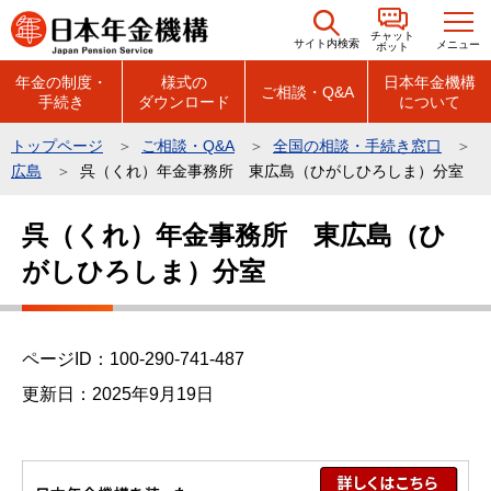
こ
チャット
の
サイト内検索
メニュー
ボット
ペ
年金の制度・
様式の
日本年金機構
ご相談・Q&A
手続き
ダウンロード
について
ー
ジ
トップページ
ご相談・Q&A
全国の相談・手続き窓口
の
広島
呉（くれ）年金事務所 東広島（ひがしひろしま）分室
先
本
頭
呉（くれ）年金事務所 東広島（ひ
文
で
がしひろしま）分室
こ
す
こ
か
ら
ページID：100-290-741-487
更新日：2025年9月19日